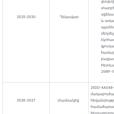
փոփոխ
տարբ
սցենա
2025-2030
Ղեկավար
և ադ
պլանն
մեղմե
էկոհա
գյուղ
համա
բացա
հետևա
25IRF-
25DD-4A048
մակաբուծա
2026-2027
Մասնակից
հիվանդությ
համաճարա
հետազոտու