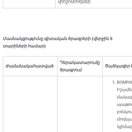
փոշոտողներ
Մասնակցությունը գիտական ծրագրերի (
վերջին 5
տարիների համար
)
Դերակատարումը
Ժամանակահատված
Ծածկագիր 
ծրագրում
BOMPA
Իշամե
մակաբ
պաթոգ
բռնկո
մոդել
կլիմայ