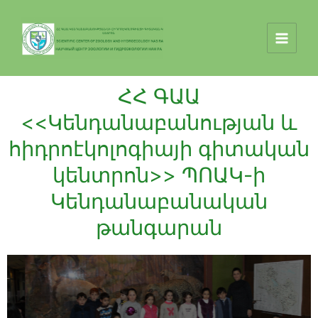
ՀՀ ԳԱԱ
<<Կենդանաբանության և
հիդրոէկոլոգիայի գիտական
կենտրոն>> ՊՈԱԿ-ի
Կենդանաբանական
թանգարան