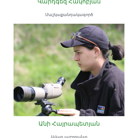
Վարդգեզ Հակոբյան
Մաշկաքանդակագործ
Անի Հայրապետյան
Ավագ լաբորանտ